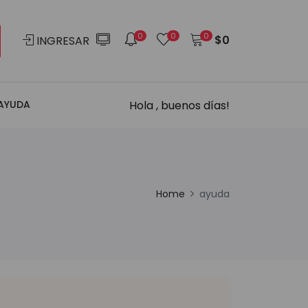
0
0
0
$
0
INGRESAR
Hola , buenos días!
AYUDA
Home
ayuda