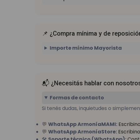
📌 ¿Compra mínima y de reposició
Importe mínimo Mayorista
📬 ¿Necesitás hablar con nosotro
Formas de contacto
Si tenés dudas, inquietudes o simplem
💬
WhatsApp ArmoníaMAMI:
Escribin
💬
WhatsApp ArmoníaStore:
Escribin
🛠️
Soporte técnico (WhatsApp):
Cont