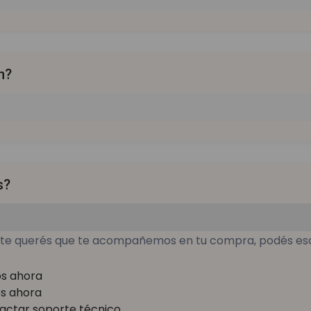
n?
s?
ente querés que te acompañemos en tu compra, podés esc
os ahora
os ahora
actar soporte técnico