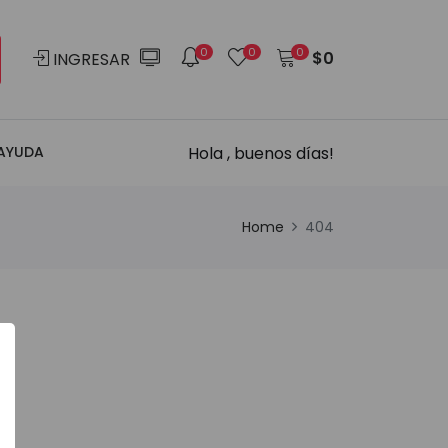
0
0
0
$
0
INGRESAR
Hola , buenos días!
AYUDA
Home
404