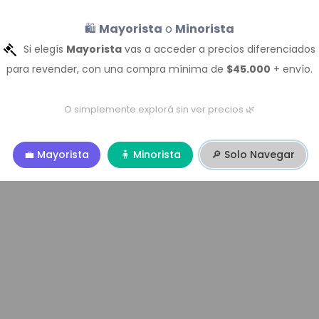
La página que solicitas no pudo ser encontrada!
🛍️
Mayorista
o
Minorista
gina que estás buscabdo fue removida, elimidada, reno
Si elegís
Mayorista
vas a acceder a precios diferenciados
o quizas no existe.
para revender, con una compra mínima de
$45.000
+ envío.
O simplemente explorá sin ver precios 🌿
💼 Mayorista
🧍 Minorista
🔎 Solo Navegar