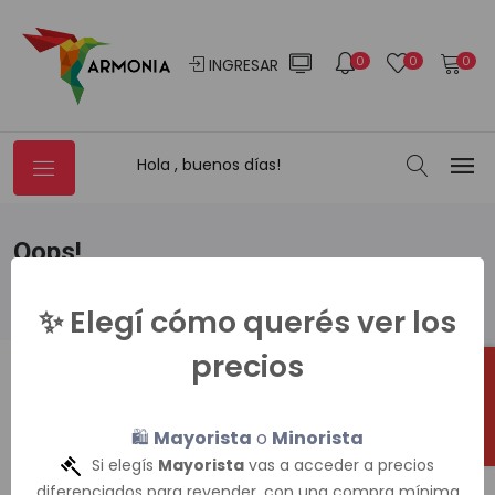
0
0
0
INGRESAR
Hola , buenos días!
Oops!
Home
404
✨ Elegí cómo querés ver los
precios
404
🔥 OFERTAS
🛍️
Mayorista
o
Minorista
Si elegís
Mayorista
vas a acceder a precios
diferenciados para revender, con una compra mínima