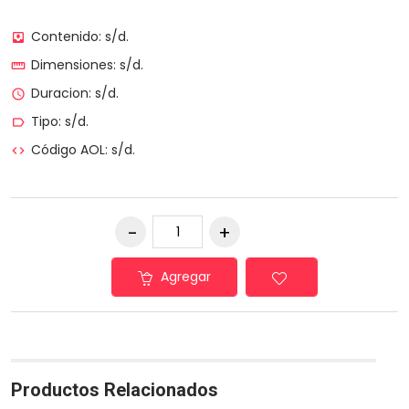
Contenido: s/d.
move_to_inbox
Dimensiones: s/d.
straighten
Duracion: s/d.
access_time
Tipo: s/d.
label_outline
Código AOL: s/d.
code
Agregar
Productos Relacionados