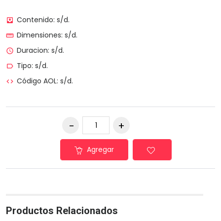
Contenido: s/d.
move_to_inbox
Dimensiones: s/d.
straighten
Duracion: s/d.
access_time
Tipo: s/d.
label_outline
Código AOL: s/d.
code
Agregar
Productos Relacionados