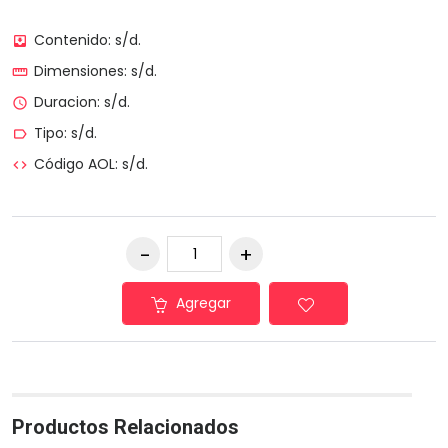
Contenido: s/d.
move_to_inbox
Dimensiones: s/d.
straighten
Duracion: s/d.
access_time
Tipo: s/d.
label_outline
Código AOL: s/d.
code
Agregar
Productos Relacionados