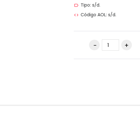
Tipo: s/d.
label_outline
Código AOL: s/d.
code