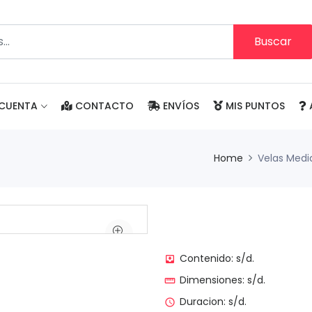
Buscar
CUENTA
CONTACTO
ENVÍOS
MIS PUNTOS
Home
Velas Medi
Contenido: s/d.
move_to_inbox
Dimensiones: s/d.
straighten
Duracion: s/d.
access_time