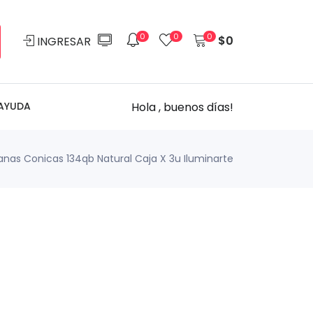
0
0
0
$
0
INGRESAR
Hola , buenos días!
AYUDA
anas Conicas 134qb Natural Caja X 3u Iluminarte