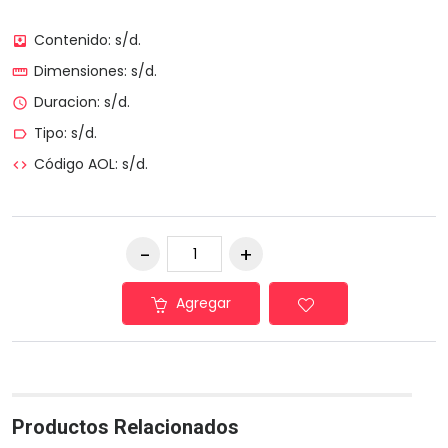
Contenido: s/d.
move_to_inbox
Dimensiones: s/d.
straighten
Duracion: s/d.
access_time
Tipo: s/d.
label_outline
Código AOL: s/d.
code
Agregar
Productos Relacionados